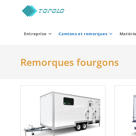
Skip
to
content
Entreprise
Camions et remorques
Matérie
Remorques fourgons