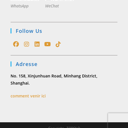
WhatsApp
WeChat
Follow Us
Opens
Opens
Opens
Opens
Opens
in
in
in
in
in
Adresse
a
a
a
a
a
new
new
new
new
new
No. 158, Xinjunhuan Road, Minhang District,
tab
tab
tab
tab
tab
Shanghai.
comment venir ici