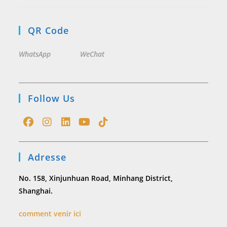
QR Code
WhatsApp
WeChat
Follow Us
Opens
Opens
Opens
Opens
Opens
in
in
in
in
in
Adresse
a
a
a
a
a
new
new
new
new
new
No. 158, Xinjunhuan Road, Minhang District,
tab
tab
tab
tab
tab
Shanghai.
comment venir ici