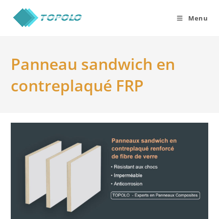
Skip
to
Menu
content
Panneau sandwich en
contreplaqué FRP