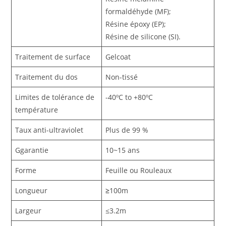
formaldéhyde (MF);
Résine époxy (EP);
Résine de silicone (SI).
Traitement de surface
Gelcoat
Traitement du dos
Non-tissé
Limites de tolérance de
-40ºC to +80ºC
température
Taux anti-ultraviolet
Plus de 99 %
Ggarantie
10~15 ans
Forme
Feuille ou Rouleaux
Longueur
≥
100m
Largeur
≤3.2m