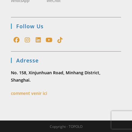
WhatsApp
WeChat
Follow Us
Opens
Opens
Opens
Opens
Opens
in
in
in
in
in
Adresse
a
a
a
a
a
new
new
new
new
new
No. 158, Xinjunhuan Road, Minhang District,
tab
tab
tab
tab
tab
Shanghai.
comment venir ici
Copyright - TOPOLO