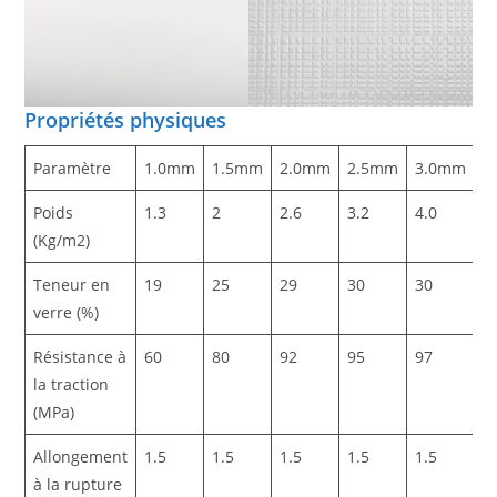
Propriétés physiques
Paramètre
1.0mm
1.5mm
2.0mm
2.5mm
3.0mm
Poids
1.3
2
2.6
3.2
4.0
(Kg/m2)
Teneur en
19
25
29
30
30
verre (%)
Résistance à
60
80
92
95
97
la traction
(MPa)
Allongement
1.5
1.5
1.5
1.5
1.5
à la rupture