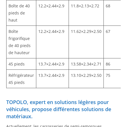
Boîte de 40
12.2×2.44×2.9
11.8×2.13×2.72
68
pieds de
haut
Boîte
12.2×2.44×2.9
11.62×2.29×2.50
67
frigorifique
de 40 pieds
de hauteur
45 pieds
13.7×2.44×2.9
13.58×2.34×2.71
86
Réfrigérateur
13.7×2.44×2.9
13.10×2.29×2.50
75
45 pieds
TOPOLO, expert en solutions légères pour
véhicules, propose différentes solutions de
matériaux.
Actuellement, les carrosseries de semi-remorques