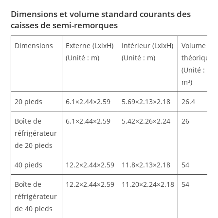
Dimensions et volume standard courants des
caisses de semi-remorques
Dimensions
Externe (LxlxH)
Intérieur (LxlxH)
Volume
(Unité : m)
(Unité : m)
théorique
(Unité :
m³)
20 pieds
6.1×2.44×2.59
5.69×2.13×2.18
26.4
Boîte de
6.1×2.44×2.59
5.42×2.26×2.24
26
réfrigérateur
de 20 pieds
40 pieds
12.2×2.44×2.59
11.8×2.13×2.18
54
Boîte de
12.2×2.44×2.59
11.20×2.24×2.18
54
réfrigérateur
de 40 pieds