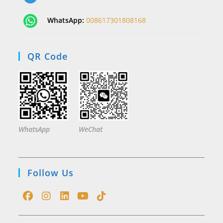
WhatsApp:
008617301808168
QR Code
WhatsApp
WeChat
Follow Us
Opens
Opens
Opens
Opens
Opens