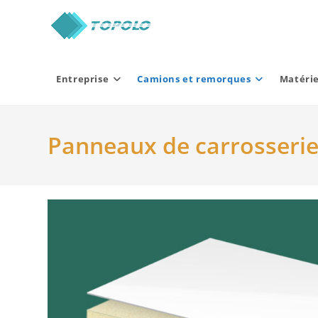
Skip
to
content
Entreprise
Camions et remorques
Matérie
Panneaux de carrosseri