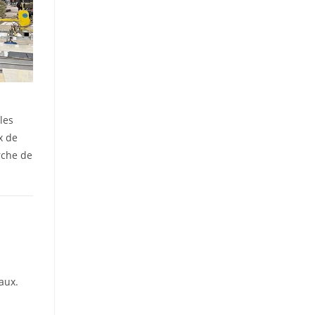
les
x de
rche de
aux.