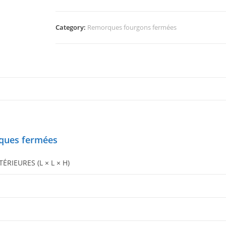
Category:
Remorques fourgons fermées
rques fermées
RIEURES (L × L × H)