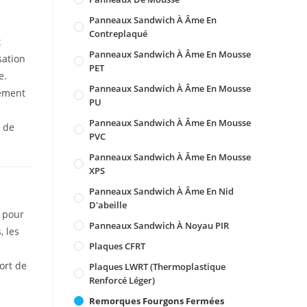
Panneaux Sandwich À Âme En
Contreplaqué
x
Panneaux Sandwich À Âme En Mousse
sation
PET
e.
Panneaux Sandwich À Âme En Mousse
rement
PU
Panneaux Sandwich À Âme En Mousse
t de
PVC
Panneaux Sandwich À Âme En Mousse
XPS
Panneaux Sandwich À Âme En Nid
D'abeille
 pour
Panneaux Sandwich À Noyau PIR
, les
Plaques CFRT
ort de
Plaques LWRT (Thermoplastique
Renforcé Léger)
Remorques Fourgons Fermées