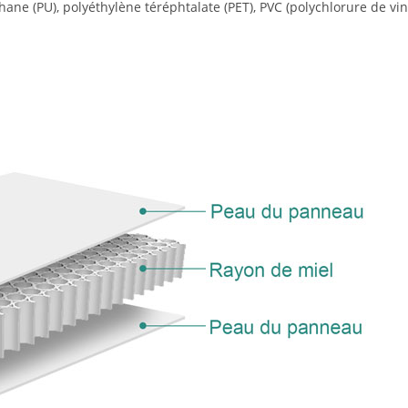
ane (PU), polyéthylène téréphtalate (PET), PVC (polychlorure de vin