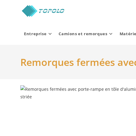
Skip
to
content
Entreprise
Camions et remorques
Matérie
Remorques fermées avec 