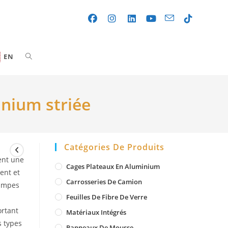
Toggle
EN
website
nium striée
search
Catégories De Produits
ent une
Cages Plateaux En Aluminium
ent et
Carrosseries De Camion
rampes
Feuilles De Fibre De Verre
rtant
Matériaux Intégrés
s types
Panneaux De Mousse