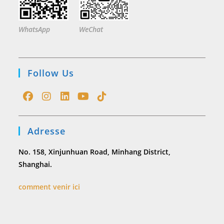
WhatsApp
WeChat
Follow Us
Opens
Opens
Opens
Opens
Opens
in
in
in
in
in
Adresse
a
a
a
a
a
new
new
new
new
new
No. 158, Xinjunhuan Road, Minhang District,
tab
tab
tab
tab
tab
Shanghai.
comment venir ici