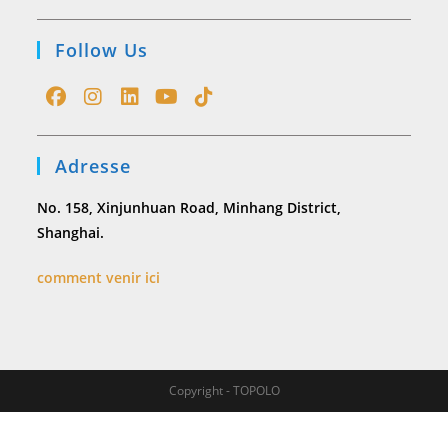
Follow Us
Opens
Opens
Opens
Opens
Opens
in
in
in
in
in
Adresse
a
a
a
a
a
new
new
new
new
new
No. 158, Xinjunhuan Road, Minhang District,
tab
tab
tab
tab
tab
Shanghai.
comment venir ici
Copyright - TOPOLO