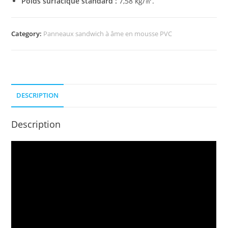
Poids surfacique standard :
7,58 kg/㎡.
Category:
Panneaux sandwich à âme en mousse PVC
DESCRIPTION
Description