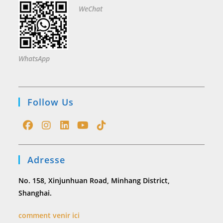
WeChat
WhatsApp
Follow Us
Opens
Opens
Opens
Opens
Opens
in
in
in
in
in
Adresse
a
a
a
a
a
new
new
new
new
new
No. 158, Xinjunhuan Road, Minhang District,
tab
tab
tab
tab
tab
Shanghai.
comment venir ici