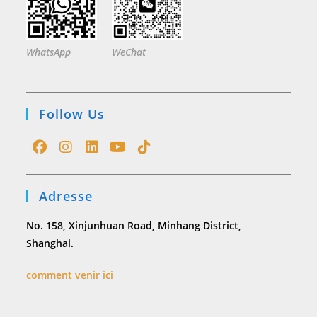
WhatsApp
WeChat
Follow Us
Opens
Opens
Opens
Opens
Opens
in
in
in
in
in
Adresse
a
a
a
a
a
new
new
new
new
new
No. 158, Xinjunhuan Road, Minhang District,
tab
tab
tab
tab
tab
Shanghai.
comment venir ici