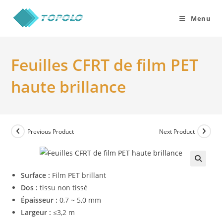
Skip
to
Menu
content
Feuilles CFRT de film PET
haute brillance
Previous Product
Next Product
Surface :
Film PET brillant
Dos :
tissu non tissé
Épaisseur :
0,7 ~ 5,0 mm
Largeur :
≤3,2 m