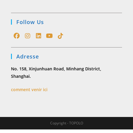
Follow Us
Opens
Opens
Opens
Opens
Opens
in
in
in
in
in
Adresse
a
a
a
a
a
new
new
new
new
new
No. 158, Xinjunhuan Road, Minhang District,
tab
tab
tab
tab
tab
Shanghai.
comment venir ici
Copyright - TOPOLO