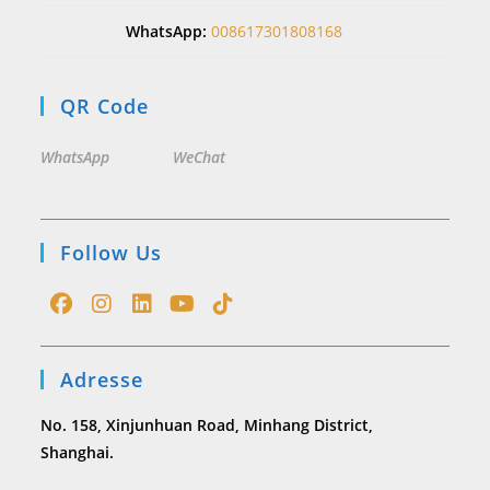
WhatsApp:
008617301808168
QR Code
WhatsApp
WeChat
Follow Us
Opens
Opens
Opens
Opens
Opens
in
in
in
in
in
Adresse
a
a
a
a
a
new
new
new
new
new
No. 158, Xinjunhuan Road, Minhang District,
tab
tab
tab
tab
tab
Shanghai.