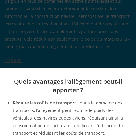
De plus en plus de domaines industriels s’intéressent aux
panneaux sandwich légers, notamment la construction
automobile, la construction navale, l’aérospatiale, le transport
ferroviaire et d’autres domaines. L’allègement des matériaux
est un moyen efficace d’améliorer les performances des
produits. Cela réduit non seulement le poids du matériau lui-
même, mais maintient également ses performances.
INQUIRY
Quels avantages l’allègement peut-il
apporter ?
Réduire les coûts de transport :
dans le domaine des
transports, l’allègement peut réduire le poids des
véhicules, des navires et des avions, réduisant ainsi la
consommation de carburant, améliorant l’efficacité du
transport et réduisant les coûts de transport.