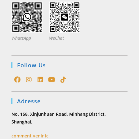
WhatsApp
WeChat
Follow Us
Opens
Opens
Opens
Opens
Opens
in
in
in
in
in
Adresse
a
a
a
a
a
new
new
new
new
new
No. 158, Xinjunhuan Road, Minhang District,
tab
tab
tab
tab
tab
Shanghai.
comment venir ici