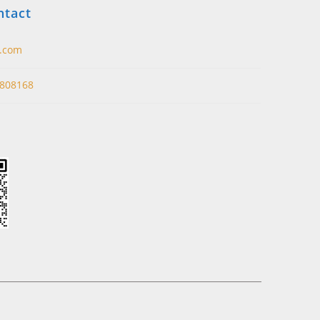
ntact
t.com
808168