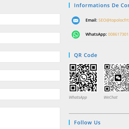
Informations De Co
Email
:
SEO@topolocfr
WhatsApp:
008617301
QR Code
WhatsApp
WeChat
Follow Us