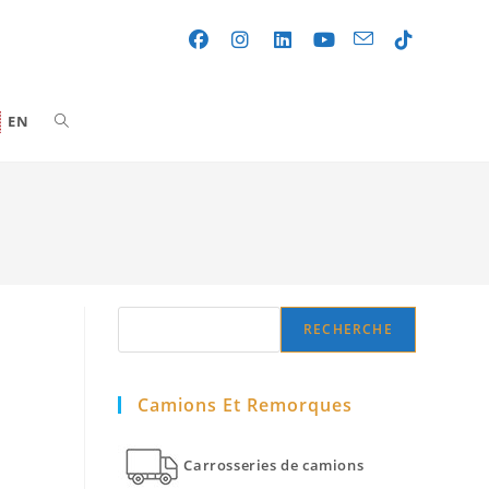
Toggle
EN
website
search
Search
RECHERCHE
Camions Et Remorques
Carrosseries de camions