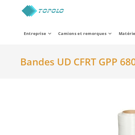
Skip
to
content
Entreprise
Camions et remorques
Matérie
Bandes UD CFRT GPP 68