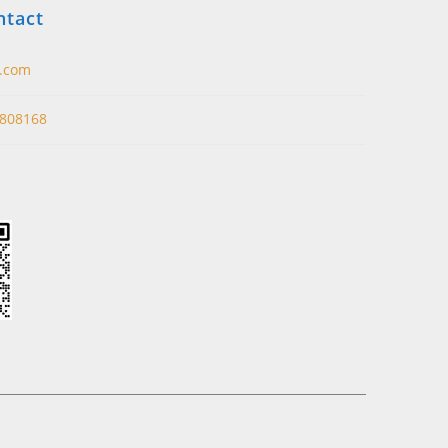
ntact
t.com
808168