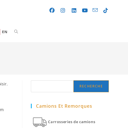
Toggle
EN
website
search
Search
isir.
RECHERCHE
Camions Et Remorques
mm
Carrosseries de camions