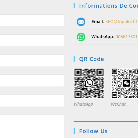
Informations De Co
Email
:
SEO@topolocfr
WhatsApp:
008617301
QR Code
WhatsApp
WeChat
Follow Us