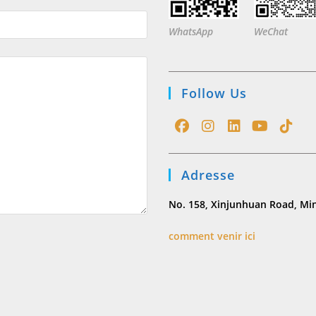
WhatsApp
WeChat
Follow Us
Opens
Opens
Opens
Opens
Opens
in
in
in
in
in
Adresse
a
a
a
a
a
new
new
new
new
new
No. 158, Xinjunhuan Road, Min
tab
tab
tab
tab
tab
comment venir ici