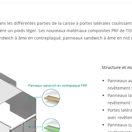
s les différentes parties de la caisse à portes latérales coulissan
i confère un poids léger. Les nouveaux matériaux composites PRF d
ich à âme en contreplaqué, panneaux sandwich à âme en nid d’ab
Structure et m
Panneaux av
revêtement 
Panneaux la
revêtement 
Portes laté
avec revête
Panneaux su