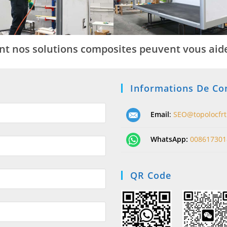
 nos solutions composites peuvent vous aider
Informations De Co
Email
:
SEO@topolocfr
WhatsApp:
008617301
QR Code