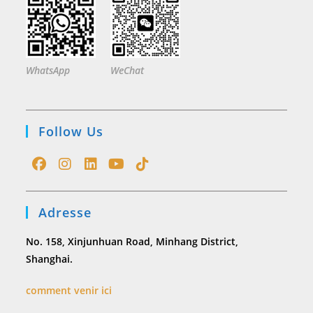
WhatsApp
WeChat
Follow Us
Opens
Opens
Opens
Opens
Opens
in
in
in
in
in
Adresse
a
a
a
a
a
new
new
new
new
new
No. 158, Xinjunhuan Road, Minhang District,
tab
tab
tab
tab
tab
Shanghai.
comment venir ici