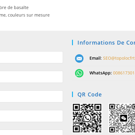
ibre de basalte
amme, couleurs sur mesure
Informations De Co
Email
:
SEO@topolocfr
WhatsApp:
008617301
QR Code