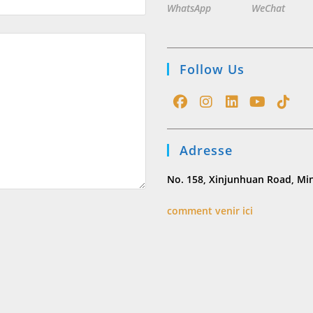
WhatsApp
WeChat
Follow Us
Opens
Opens
Opens
Opens
Opens
in
in
in
in
in
Adresse
a
a
a
a
a
new
new
new
new
new
No. 158, Xinjunhuan Road, Min
tab
tab
tab
tab
tab
comment venir ici