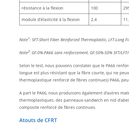
résistance à la flexion
100
29
module d’élasticité à la flexion
2.4
11
1
Note
:
SFT-Short Fiber Reinforced Thermoplastic, LFT-Long F
2:
Note
GF:0%-PA66 sans renforcement, GF:50%-50% SFT/LFT/
Selon le test, nous pouvons constater que le PA66 renforc
longue est plus résistant que la fibre courte, qui ne pe
thermoplastique renforcé de fibres continues) PA66, peu 
A part le PA66, nous produisons également d’autres maté
thermoplastiques, des panneaux-sandwich en nid d’abei
composite renforcé de fibres continues.
Atouts de CFRT