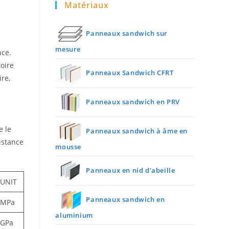
Matériaux
Panneaux sandwich sur
mesure
nce.
toire
Panneaux Sandwich CFRT
re,
Panneaux sandwich en PRV
e le
Panneaux sandwich à âme en
sistance
mousse
Panneaux en nid d’abeille
UNIT
Panneaux sandwich en
MPa
aluminium
GPa