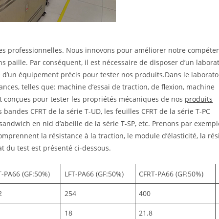
es professionnelles. Nous innovons pour améliorer notre compéte
paille. Par conséquent, il est nécessaire de disposer d’un labora
 d’un équipement précis pour tester nos produits.Dans le laboratoi
ces, telles que: machine d’essai de traction, de flexion, machine
nt conçues pour tester les propriétés mécaniques de nos
produits
 bandes CFRT de la série T-UD, les feuilles CFRT de la série T-PC
ndwich en nid d’abeille de la série T-SP, etc. Prenons par exempl
mprennent la résistance à la traction, le module d’élasticité, la ré
ltat du test est présenté ci-dessous.
T-PA66 (GF:50%)
LFT-PA66 (GF:50%)
CFRT-PA66 (GF:50%)
2
254
400
18
21.8