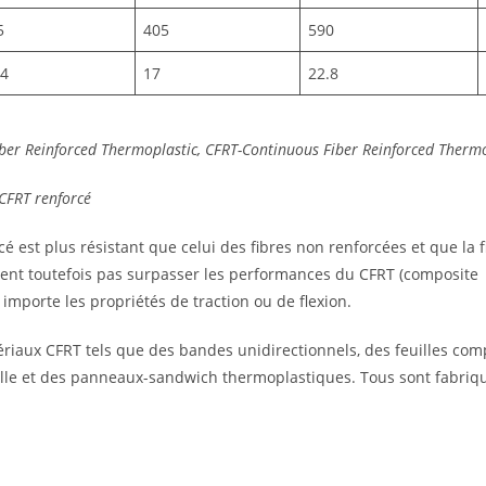
5
405
590
.4
17
22.8
iber Reinforced Thermoplastic, CFRT-Continuous Fiber Reinforced Therm
CFRT renforcé
é est plus résistant que celui des fibres non renforcées et que la f
uvent toutefois pas surpasser les performances du CFRT (composite
importe les propriétés de traction ou de flexion.
riaux CFRT tels que des bandes unidirectionnels, des feuilles com
lle et des panneaux-sandwich thermoplastiques. Tous sont fabriq