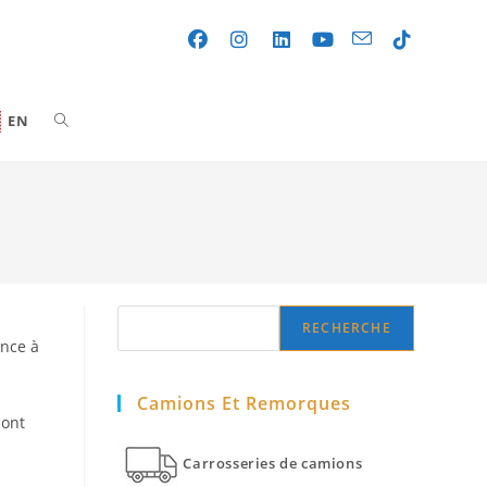
Toggle
EN
website
search
Search
RECHERCHE
ance à
Camions Et Remorques
 ont
Carrosseries de camions