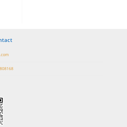
ntact
t.com
808168