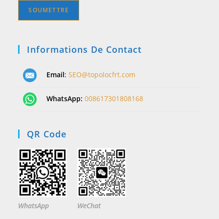
Informations De Contact
Email
:
SEO@topolocfrt.com
WhatsApp:
008617301808168
QR Code
WhatsApp
WeChat